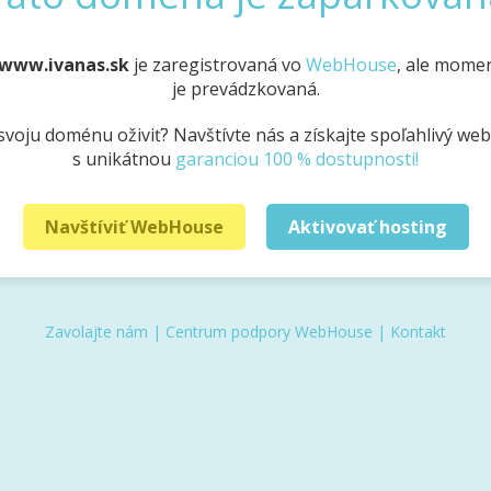
www.ivanas.sk
je zaregistrovaná vo
WebHouse
, ale momen
je prevádzkovaná.
svoju doménu oživiť? Navštívte nás a získajte spoľahlivý we
s unikátnou
garanciou 100 % dostupnosti!
Navštíviť WebHouse
Aktivovať hosting
Zavolajte nám
|
Centrum podpory WebHouse
|
Kontakt