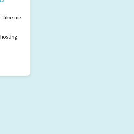
tálne nie
bhosting